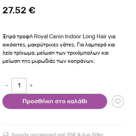
Σκύλου
Γάτας
Ταυτότητες Γάτας
27.52 €
Αλυσίδες-Φίμωτρα Σκύλου
Οδηγοί Γάτας
Παιχνίδια Σκύλου
ου
Ρουχαλάκια Σκύλου
Ξηρά τροφή Royal Canin Indoor Long Hair για
Ταυτότητες Σκύλου
οικόσιτες, μακρύτριχες γάτες. Για λαμπερό και
λείο τρίχωμα, μείωση των τριχόμπαλων και
Κουδουνάκια Σκύλου
μείωση της μυρωδιάς των κοπράνων.
Εκπαίδευση Σκύλου
άτας
1
υ
Προσθήκη στο καλάθι
κύλου
λου
Δωρεάν μεταφορικά από 35€ & έως 30kg