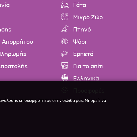
ωνία
Γάτα
Μικρό Ζώο
ήσης
Πτηνό
ή Απορρήτου
Ψάρι
Πληρωμής
Ερπετό
Αποστολής
Για το σπίτι
Ελληνικά
Προσφορές
 ανάλυσης επισκεψιμότητας στην σελίδα μας. Μπορείς να