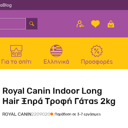
ία
Blog
Για το σπίτι
Ελληνικά
Προσφορές
λου
ς
Αξεσουάρ Σκύλου
Αξεσουάρ Γάτας
Royal Canin Indoor Long
λου
Μπολ-Ταιστρες-Ποτίστρες Σκύλου
Μπολ-Ταιστρες-Ποτίστρες Γάτας
Hair Ξηρά Τροφή Γάτας 2kg
Περιλαίμια Σκύλου
Περιλαίμια-Σαμαράκια Γάτας
Σαμαράκια Σκύλου
Παιχνίδια Γάτας
ROYAL CANIN
2209020
Παράδοση σε 3-7 εργάσιμες
Οδηγοί-Πτυσσόμενοι Οδηγοί
Ονυχοδρόμια Γάτας