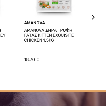
AMANOVA
AMA
Η
AMANOVA ΞΗΡΑ ΤΡΟΦΗ
AMA
KEY
ΓΑΤΑΣ KITTEN EXQUISITE
ΓΑΤΑ
CHICKEN 1.5KG
DELI
18.70 €
20.5