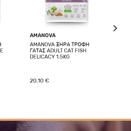
AMANOVA
AMA
Η
AMANOVA ΞΗΡΑ ΤΡΟΦΗ
AMA
TE
ΓΑΤΑΣ ADULT CAT FISH
ΓΑΤΑ
DELICACY 1.5KG
20.10 €
37.0