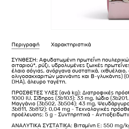
Περιγραφή
Χαρακτηριστικά
ΣΥΝΘΕΣΗ: Aφυδατωμένη πρωτεΐνη πουλερικών,
σιταριού*, ρύζι, υδρολυμένες ζωικές πρωτεΐνε
έλαιο σόγιας, ανόργανα συστατικά, ιχθυέλαιο
ολιγοσακχαριτών μαννάνης και Β-γλυκάνης) (0
DHA), άλευρο ταγέτη.
ΠΡΟΣΘΕΤΕΣ ΥΛΕΣ (ανά kg): Διατροφικές πρόσθε
1000 IU, Σίδηρος (3b103): 33 mg, Ιώδιο (3b201
Μαγγάνιο (3b502, 3b504): 43 mg, Ψευδάργυρος
3b811, 3b812): 0,04 mg - Τεχνολογικές πρόσθ
προέλευσης: 5 g - Συντηρητικά - Αντιοξειδωτι
ΑΝΑΛΥΤΙΚΑ ΣΥΣΤΑΤΙΚΑ: Βιταμίνη E: 550 mg/kg