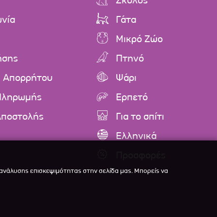
Σκύλος
ωνία
Γάτα
Μικρό Ζώο
ήσης
Πτηνό
ή Απορρήτου
Ψάρι
Πληρωμής
Ερπετό
Αποστολής
Για το σπίτι
Ελληνικά
Προσφορές
 ανάλυσης επισκεψιμότητας στην σελίδα μας. Μπορείς να