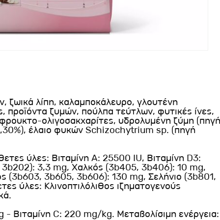
 ζωικά λίπη, καλαμποκάλευρο, γλουτένη
ς, προϊόντα ζυμών, πούλπα τεύτλων, φυτικές ίνες,
, φρουκτο-ολιγοσακχαρίτες, υδρολυμένη ζύμη (πηγ
,30%), έλαιο φυκών Schizochytrium sp. (πηγή
τες ύλες: Βιταμίνη A: 25500 IU, Βιταμίνη D3:
, 3b202): 3,3 mg, Χαλκός (3b405, 3b406): 10 mg,
 (3b603, 3b605, 3b606): 130 mg, Σελήνιο (3b801,
ετες ύλες: Κλινοπτιλόλιθος ιζηματογενούς
κά.
 - Βιταμίνη C: 220 mg/kg. Μεταβολίσιμη ενέργεια: