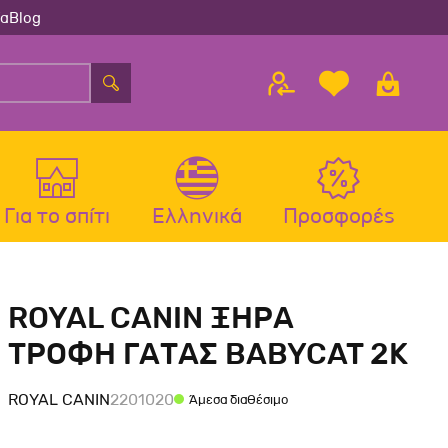
ία
Blog
Για το σπίτι
Ελληνικά
Προσφορές
λου
ς
Αξεσουάρ Σκύλου
Αξεσουάρ Γάτας
ROYAL CANIN ΞΗΡΑ
λου
Μπολ-Ταιστρες-Ποτίστρες Σκύλου
Μπολ-Ταιστρες-Ποτίστρες Γάτας
ΤΡΟΦΗ ΓΑΤΑΣ BABYCAT 2K
Περιλαίμια Σκύλου
Περιλαίμια-Σαμαράκια Γάτας
Σαμαράκια Σκύλου
Παιχνίδια Γάτας
ROYAL CANIN
2201020
Άμεσα διαθέσιμο
Οδηγοί-Πτυσσόμενοι Οδηγοί
Ονυχοδρόμια Γάτας