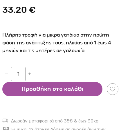
Σκύλου
Γάτας
Ταυτότητες Γάτας
33.20 €
Αλυσίδες-Φίμωτρα Σκύλου
Οδηγοί Γάτας
Παιχνίδια Σκύλου
ου
Ρουχαλάκια Σκύλου
Πλήρης τροφή για μικρά γατάκια στην πρώτη
Ταυτότητες Σκύλου
φάση της ανάπτυξης τους, ηλικίας από 1 έως 4
μηνών και τις μητέρες σε γαλουχία.
Κουδουνάκια Σκύλου
Εκπαίδευση Σκύλου
άτας
1
υ
Προσθήκη στο καλάθι
κύλου
λου
Δωρεάν μεταφορικά από 35€ & έως 30kg
Έως και 12 άτοκες δόσεις σε αγορές άνω των