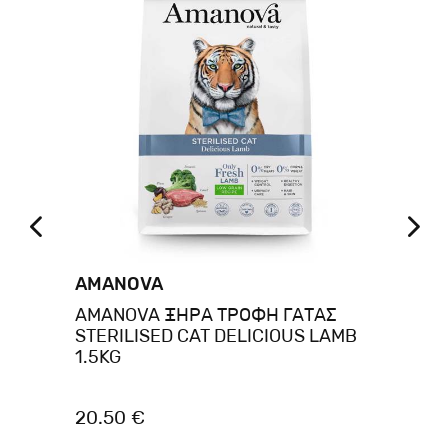
AMANOVA
A
AMANOVA ΞΗΡΑ ΤΡΟΦΗ ΓΑΤΑΣ
AM
ά
STERILISED CAT DELICIOUS LAMB
AD
1.5KG
20.50 €
20