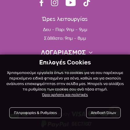
Ώρες λειτουργίας
Δευ - Παρ: 9πμ - 9μμ
Σάββατο: 9πμ - 8μμ
ΛΟΓΑΡΙΑΣΜΟΣ
Επιλογές Cookies
Πληροφορίες λογαριασμού
ΠΛΗΡΟΦΟΡΙΕΣ
Χρησιμοποιούμε εργαλεία όπως τα cookies για να σου παρέχουμε
Λίστα αγαπημένων
περιεχόμενο ειδικά φτιαγμένο για σένα, καθώς και για σκοπούς
ανάλυσης επισκεψιμότητας στην σελίδα μας. Μπορείς να αλλάξεις
Σχετικά
Πολιτική επιστροφών
τις ρυθμίσεις των cookies σου ανά πάσα στιγμή.
ΚΑΤΗΓΟΡΙΕΣ
Όροι χρήσης και πολιτικές
Επικοινωνία
Σκύλος
Blog
Πληροφορίες & Ρυθμίσεις
Αποδοχή Όλων
Γάτα
Όροι Χρήσης
Μικρό Ζώο