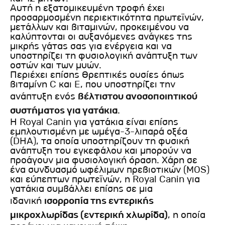
Αυτή η εξατομικευμένη τροφή έχει
προσαρμοσμένη περιεκτικότητα πρωτεϊνών,
μετάλλων και βιταμινών, προκειμένου να
καλύπτονται οι αυξανόμενες ανάγκες της
μικρής γάτας σας για ενέργεια και να
υποστηρίζει τη φυσιολογική ανάπτυξη των
οστών και των μυών.
Περιέχει επίσης θρεπτικές ουσίες όπως
βιταμίνη C και E, που υποστηρίζει την
ανάπτυξη ενός
βέλτιστου ανοσοποιητικού
συστήματος για γατάκια
.
Η Royal Canin για γατάκια είναι επίσης
εμπλουτισμένη με ωμέγα-3-λιπαρά οξέα
(DHA), τα οποία υποστηρίζουν τη φυσική
ανάπτυξη του εγκεφάλου και μπορούν να
προάγουν μια φυσιολογική όραση. Χάρη σε
ένα συνδυασμό ωφέλιμων πρεβιοτικών (MOS)
και εύπεπτων πρωτεϊνών, η Royal Canin για
γατάκια συμβάλλει επίσης σε μια
ιδανική
ισορροπία της εντερικής
μικροχλωρίδας (εντερική χλωρίδα)
, η οποία