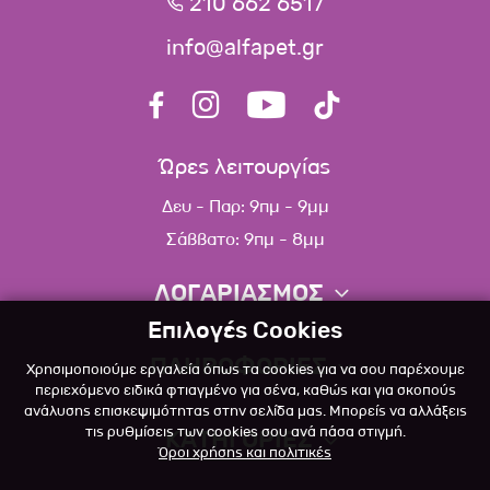
210 662 6517
info@alfapet.gr
Ώρες λειτουργίας
Δευ - Παρ: 9πμ - 9μμ
Σάββατο: 9πμ - 8μμ
ΛΟΓΑΡΙΑΣΜΟΣ
Επιλογές Cookies
Πληροφορίες λογαριασμού
ΠΛΗΡΟΦΟΡΙΕΣ
Χρησιμοποιούμε εργαλεία όπως τα cookies για να σου παρέχουμε
Λίστα αγαπημένων
περιεχόμενο ειδικά φτιαγμένο για σένα, καθώς και για σκοπούς
ανάλυσης επισκεψιμότητας στην σελίδα μας. Μπορείς να αλλάξεις
Σχετικά
Πολιτική επιστροφών
τις ρυθμίσεις των cookies σου ανά πάσα στιγμή.
ΚΑΤΗΓΟΡΙΕΣ
Όροι χρήσης και πολιτικές
Επικοινωνία