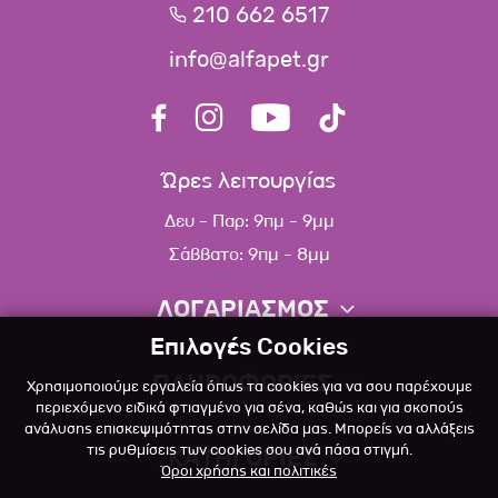
210 662 6517
info@alfapet.gr
Ώρες λειτουργίας
Δευ - Παρ: 9πμ - 9μμ
Σάββατο: 9πμ - 8μμ
ΛΟΓΑΡΙΑΣΜΟΣ
Επιλογές Cookies
Πληροφορίες λογαριασμού
ΠΛΗΡΟΦΟΡΙΕΣ
Χρησιμοποιούμε εργαλεία όπως τα cookies για να σου παρέχουμε
Λίστα αγαπημένων
περιεχόμενο ειδικά φτιαγμένο για σένα, καθώς και για σκοπούς
ανάλυσης επισκεψιμότητας στην σελίδα μας. Μπορείς να αλλάξεις
Σχετικά
Πολιτική επιστροφών
τις ρυθμίσεις των cookies σου ανά πάσα στιγμή.
ΚΑΤΗΓΟΡΙΕΣ
Όροι χρήσης και πολιτικές
Επικοινωνία