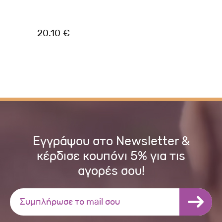
Χω
Γά
20.10 €
7.
Εγγράψου στο Newsletter &
κέρδισε κουπόνι 5% για τις
αγορές σου!