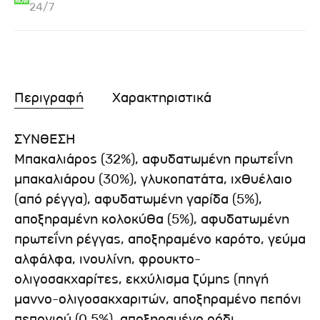
24/7
Περιγραφή
Χαρακτηριστικά
ΣΥΝΘΕΣΗ
Μπακαλιάρος (32%), αφυδατωμένη πρωτεΐνη
μπακαλιάρου (30%), γλυκοπατάτα, ιχθυέλαιο
(από ρέγγα), αφυδατωμένη γαρίδα (5%),
αποξηραμένη κολοκύθα (5%), αφυδατωμένη
πρωτεΐνη ρέγγας, αποξηραμένο καρότο, γεύμα
αλφάλφα, ινουλίνη, φρουκτο-
ολιγοσακχαρίτες, εκχύλισμα ζύμης (πηγή
μαννο-ολιγοσακχαριτών, αποξηραμένο πεπόνι
πεπονιού (0,5%), αποξηραμένο ρόδι,