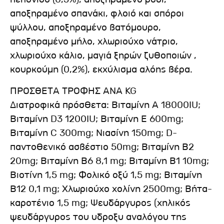
αποξηραμένο σπανάκι, φλοιό και σπόροι
ψύλλου, αποξηραμένο βατόμουρο,
αποξηραμένο μήλο, χλωριούχο νάτριο,
χλωριούχο κάλιο, μαγιά ξηρών ζυθοποιών ,
κουρκούμη (0,2%), εκχύλισμα αλόης βέρα.
ΠΡΟΣΘΕΤΑ ΤΡΟΦΗΣ ΑΝΑ KG
Διατροφικά πρόσθετα: Βιταμίνη Α 18000IU;
Βιταμίνη D3 1200IU; Βιταμίνη Ε 600mg;
Βιταμίνη C 300mg; Νιασίνη 150mg; D-
παντοθενικό ασβέστιο 50mg; Βιταμίνη Β2
20mg; Βιταμίνη Β6 8,1 mg; Βιταμίνη Β1 10mg;
Βιοτίνη 1,5 mg; Φολικό οξύ 1,5 mg; Βιταμίνη
Β12 0,1 mg; Χλωριούχο χολίνη 2500mg; Βήτα-
καροτένιο 1,5 mg; Ψευδάργυρος (χηλικός
ψευδάργυρος του υδροξυ αναλόγου της