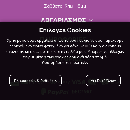
Σάββατο: 9πμ - 8μμ
ΛΟΓΑΡΙΑΣΜΟΣ
Επιλογές Cookies
Πληροφορίες λογαριασμού
ΠΛΗΡΟΦΟΡΙΕΣ
Χρησιμοποιούμε εργαλεία όπως τα cookies για να σου παρέχουμε
Λίστα αγαπημένων
περιεχόμενο ειδικά φτιαγμένο για σένα, καθώς και για σκοπούς
ανάλυσης επισκεψιμότητας στην σελίδα μας. Μπορείς να αλλάξεις
Σχετικά
Πολιτική επιστροφών
τις ρυθμίσεις των cookies σου ανά πάσα στιγμή.
ΚΑΤΗΓΟΡΙΕΣ
Όροι χρήσης και πολιτικές
Επικοινωνία
Σκύλος
Blog
Πληροφορίες & Ρυθμίσεις
Αποδοχή Όλων
Γάτα
Όροι Χρήσης
Μικρό Ζώο
Πολιτική Απορρήτου
Πτηνό
Copyright © 2023
-2026 Αlfapet.gr |
Τρόποι Πληρωμής
All rights reserved.
Ψάρι
Τρόποι Αποστολής

Powered by
Developed with
