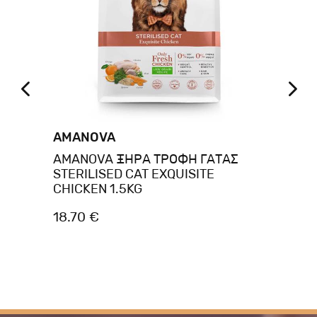
AMANOVA
A
AMANOVA ΞΗΡΑ ΤΡΟΦΗ ΓΑΤΑΣ
AM
STERILISED CAT EXQUISITE
KI
CHICKEN 1.5KG
18.70 €
37