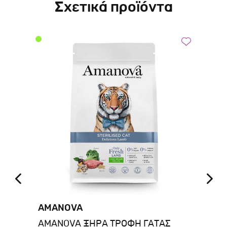
Σχετικά προϊόντα
AMANOVA
A
AMANOVA ΞΗΡΑ ΤΡΟΦΗ ΓΑΤΑΣ
AM