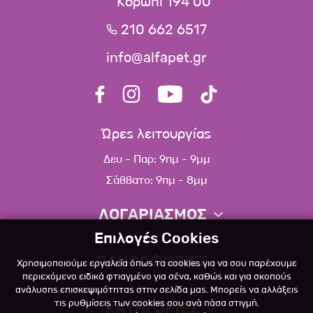
Κορωπί 194 00
210 662 6517
info@alfapet.gr
Ώρες λειτουργίας
Δευ - Παρ: 9πμ - 9μμ
Σάββατο: 9πμ - 8μμ
ΛΟΓΑΡΙΑΣΜΟΣ
Επιλογές Cookies
Πληροφορίες λογαριασμού
ΠΛΗΡΟΦΟΡΙΕΣ
Χρησιμοποιούμε εργαλεία όπως τα cookies για να σου παρέχουμε
Λίστα αγαπημένων
περιεχόμενο ειδικά φτιαγμένο για σένα, καθώς και για σκοπούς
ανάλυσης επισκεψιμότητας στην σελίδα μας. Μπορείς να αλλάξεις
Σχετικά
Πολιτική επιστροφών
τις ρυθμίσεις των cookies σου ανά πάσα στιγμή.
ΚΑΤΗΓΟΡΙΕΣ