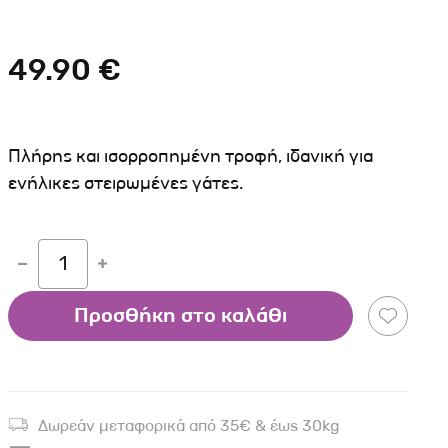
Σκύλου
Γάτας
Ταυτότητες Γάτας
Αλυσίδες-Φίμωτρα Σκύλου
Οδηγοί Γάτας
49.90 €
Παιχνίδια Σκύλου
ου
Ρουχαλάκια Σκύλου
Ταυτότητες Σκύλου
Πλήρης και ισορροπημένη τροφή, ιδανική για
Κουδουνάκια Σκύλου
ενήλικες στειρωμένες γάτες.
Εκπαίδευση Σκύλου
άτας
1
υ
Προσθήκη στο καλάθι
κύλου
λου
Δωρεάν μεταφορικά από 35€ & έως 30kg