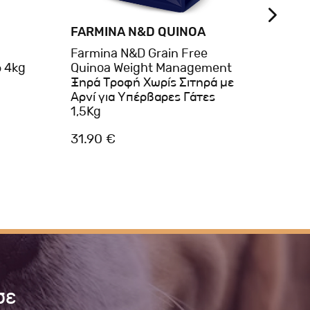
FARMINA N&D QUINOA
AMA
Farmina N&D Grain Free
AMA
 4kg
Quinoa Weight Management
ΓΑΤΑ
Ξηρά Τροφή Χωρίς Σιτηρά με
EXQU
Αρνί για Υπέρβαρες Γάτες
1,5Kg
31.90 €
18.7
σε