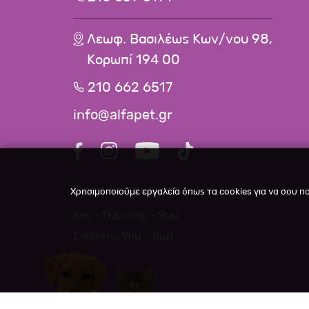
Λεωφ. Βασιλέως Κων/νου 98,
Κορωπί 194 00
210 662 6517
info@alfapet.gr
Ώρες λειτουργίας
Χρησιμοποιούμε εργαλεία όπως τα cookies για να σου π
Δευ - Παρ: 9πμ - 9μμ
Σάββατο: 9πμ - 8μμ