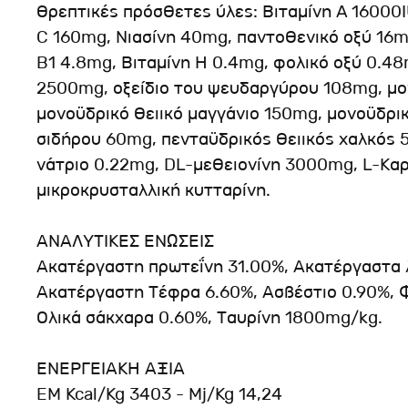
Θρεπτικές πρόσθετες ύλες: Βιταμίνη A 16000IU
C 160mg, Nιασίνη 40mg, παντοθενικό οξύ 16mg
B1 4.8mg, Βιταμίνη H 0.4mg, φολικό οξύ 0.48
2500mg, οξείδιο του ψευδαργύρου 108mg, μο
μονοϋδρικό θειικό μαγγάνιο 150mg, μονοϋδρι
σιδήρου 60mg, πενταϋδρικός θειικός χαλκός 
νάτριο 0.22mg, DL-μεθειονίνη 3000mg, L-Καρ
μικροκρυσταλλική κυτταρίνη.
ΑΝΑΛΥΤΙΚΕΣ ΕΝΩΣΕΙΣ
Ακατέργαστη πρωτεΐνη 31.00%, Ακατέργαστα λί
Ακατέργαστη Τέφρα 6.60%, Ασβέστιο 0.90%, 
Ολικά σάκχαρα 0.60%, Ταυρίνη 1800mg/kg.
ΕΝΕΡΓΕΙΑΚΗ ΑΞΙΑ
EM Kcal/Kg 3403 - Mj/Kg 14,24