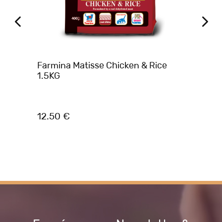
A
Farmina Matisse Chicken & Rice
AM
ηρά
1.5KG
ST
1.
12.50 €
20