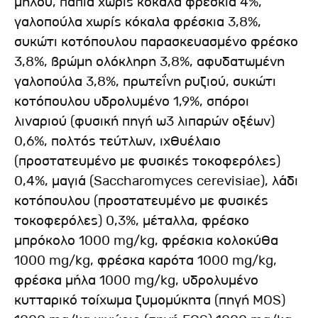
μήλου, πάπια χωρίς κόκαλα φρέσκια 4%,
γαλοπούλα χωρίς κόκαλα φρέσκια 3,8%,
συκώτι κοτόπουλου παρασκευασμένο φρέσκο ​​
3,8%, βρώμη ολόκληρη 3,8%, αφυδατωμένη
γαλοπούλα 3,8%, πρωτεΐνη ρυζιού, συκώτι
κοτόπουλου υδρολυμένο 1,9%, σπόροι
λιναριού (φυσική πηγή ω3 λιπαρών οξέων)
0,6%, πολτός τεύτλων, ιχθυέλαιο
(προστατευμένο με φυσικές τοκοφερόλες)
0,4%, μαγιά (Saccharomyces cerevisiae), λάδι
κοτόπουλου (προστατευμένο με φυσικές
τοκοφερόλες) 0,3%, μέταλλα, φρέσκο ​​
μπρόκολο 1000 mg/kg, φρέσκια κολοκύθα
1000 mg/kg, φρέσκα καρότα 1000 mg/kg,
φρέσκα μήλα 1000 mg/kg, υδρολυμένο
κυτταρικό τοίχωμα ζυμομύκητα (πηγή MOS)