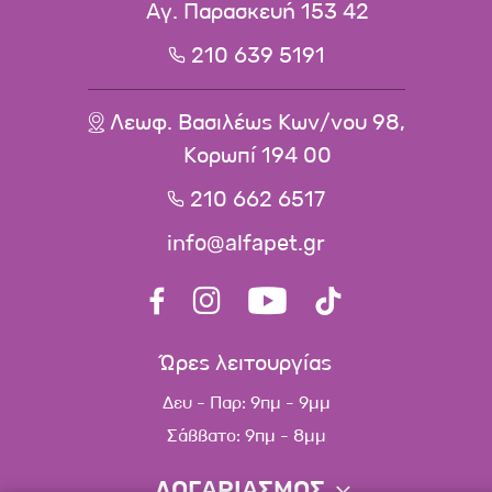
Αγ. Παρασκευή 153 42
210 639 5191
Λεωφ. Βασιλέως Κων/νου 98,
Κορωπί 194 00
210 662 6517
info@alfapet.gr
Ώρες λειτουργίας
Δευ - Παρ: 9πμ - 9μμ
Σάββατο: 9πμ - 8μμ
ΛΟΓΑΡΙΑΣΜΟΣ