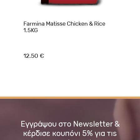
A
Farmina Matisse Chicken & Rice
AM
KG
1.5KG
AD
12.50 €
23
Εγγράψου στο Newsletter &
κέρδισε κουπόνι 5% για τις