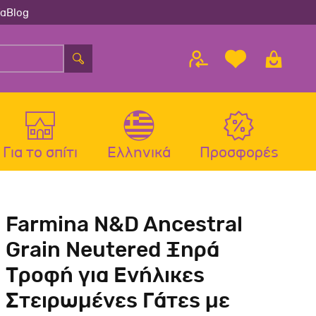
ία
Blog
Για το σπίτι
Ελληνικά
Προσφορές
λου
ς
Αξεσουάρ Σκύλου
Αξεσουάρ Γάτας
Farmina N&D Ancestral
λου
Μπολ-Ταιστρες-Ποτίστρες Σκύλου
Μπολ-Ταιστρες-Ποτίστρες Γάτας
Grain Neutered Ξηρά
Περιλαίμια Σκύλου
Περιλαίμια-Σαμαράκια Γάτας
Τροφή για Ενήλικες
Σαμαράκια Σκύλου
Παιχνίδια Γάτας
Στειρωμένες Γάτες με
Οδηγοί-Πτυσσόμενοι Οδηγοί
Ονυχοδρόμια Γάτας