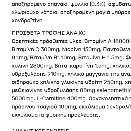
αποξηραμένο σπανάκι, ψύλλιο (0.3%), αφυδατ
χλωριούχο νάτριο, αποξηραμένη μαγιά μπύρας, 
χονδροϊτίνη.
ΠΡΟΣΘΕΤΑ ΤΡΟΦΗΣ ΑΝΑ KG
Θρεπτικές πρόσθετες ύλες: Βιταμίνη A 18000I
Βιταμίνη C 300mg, Νιασίνη 150mg, Παντοθενι
8.1mg, Βιταμίνη Β1 10mg, Βιταμίνη H 1.5mg, Φ
χολίνη 2800mg, βήτα-καροτίνη 1.5mg, χηλικό
υδροξυλάσης 910mg, χηλικό μαγγάνιο της αν
σιδηρούχα χηλικής γλυκίνης υδρίτη 250mg, χ
μεθειονίνης υδροξυλάσης 88mg selenomethio
5000mg, L-Carnitine 400mg. Οργανοληπτικά π
πράσινου τσαγιού 100mg, εκχύλισμα δενδρολί
εκχυλίσματα φυσικής προέλευσης.