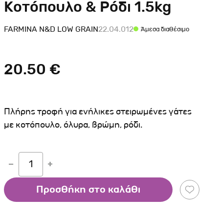
Κοτόπουλο & Ρόδι 1.5kg
Σκύλου
Γάτας
Ταυτότητες Γάτας
Αλυσίδες-Φίμωτρα Σκύλου
Οδηγοί Γάτας
FARMINA N&D LOW GRAIN
22.04.012
Άμεσα διαθέσιμο
Παιχνίδια Σκύλου
ου
Ρουχαλάκια Σκύλου
20.50 €
Ταυτότητες Σκύλου
Κουδουνάκια Σκύλου
Εκπαίδευση Σκύλου
Πλήρης τροφή για ενήλικες στειρωμένες γάτες
άτας
με κοτόπουλο, όλυρα, βρώμη, ρόδι.
υ
1
κύλου
λου
Προσθήκη στο καλάθι