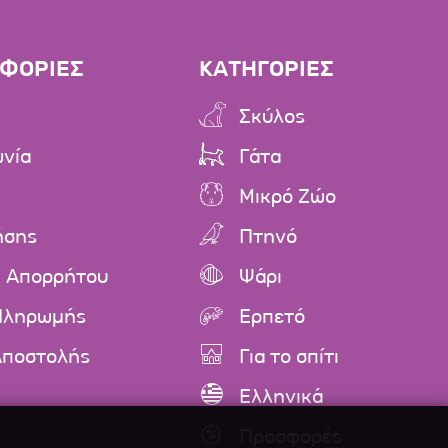
ΦΟΡΙΕΣ
ΚΑΤΗΓΟΡΙΕΣ
Σκύλος
ωνία
Γάτα
Μικρό Ζώο
ήσης
Πτηνό
ή Απορρήτου
Ψάρι
Πληρωμής
Ερπετό
Αποστολής
Για το σπίτι
Ελληνικά
Προσφορές