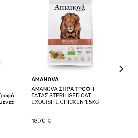
AMANOVA
AMANOVA ΞΗΡΑ ΤΡΟΦΗ
Farmi
Τροφή
ΓΑΤΑΣ STERILISED CAT
Rice 
ωμένες
EXQUISITE CHICKEN 1.5KG
18.70 €
12.5