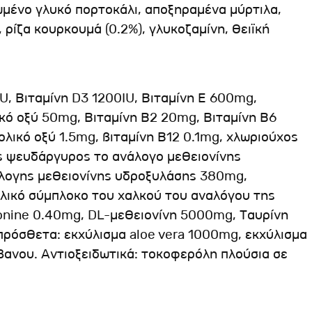
ωμένο γλυκό πορτοκάλι, αποξηραμένα μύρτιλα,
ρίζα κουρκουμά (0.2%), γλυκοζαμίνη, θειϊκή
U, Βιταμίνη D3 1200IU, Βιταμίνη Ε 600mg,
κό οξύ 50mg, Βιταμίνη Β2 20mg, Βιταμίνη Β6
ολικό οξύ 1.5mg, βιταμίνη Β12 0.1mg, χλωριούχος
ς ψευδάργυρος το ανάλογο μεθειονίνης
άλογης μεθειονίνης υδροξυλάσης 380mg,
ηλικό σύμπλοκο του χαλκού του αναλόγου της
nine 0.40mg, DL-μεθειονίνη 5000mg, Ταυρίνη
ρόσθετα: εκχύλισμα aloe vera 1000mg, εκχύλισμα
βανου. Αντιοξειδωτικά: τοκοφερόλη πλούσια σε