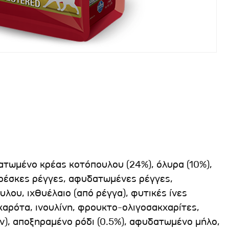
τωμένο κρέας κοτόπουλου (24%), όλυρα (10%),
ρέσκες ρέγγες, αφυδατωμένες ρέγγες,
ου, ιχθυέλαιο (από ρέγγα), φυτικές ίνες
 καρότα, ινουλίνη, φρουκτο-ολιγοσακχαρίτες,
ν), αποξηραμένο ρόδι (0.5%), αφυδατωμένο μήλο,