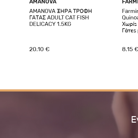
AMANOVA
FARM
AMANOVA ΞΗΡΑ ΤΡΟΦΗ
Farmi
ent
ΓΑΤΑΣ ADULT CAT FISH
Quino
ά με
DELICACY 1.5KG
Χωρίς
ς
Γάτες
20.10 €
8.15 
Ε