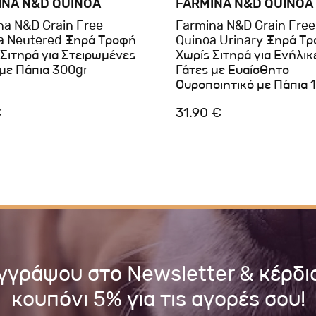
INA N&D QUINOA
FARMINA N&D QUINOA
na N&D Grain Free
Farmina N&D Grain Free
a Neutered Ξηρά Τροφή
Quinoa Urinary Ξηρά Τ
 Σιτηρά για Στειρωμένες
Χωρίς Σιτηρά για Ενήλικ
 με Πάπια 300gr
Γάτες με Ευαίσθητο
Ουροποιητικό με Πάπια 
€
31.90 €
γγράψου στο Newsletter & κέρδι
κουπόνι 5% για τις αγορές σου!