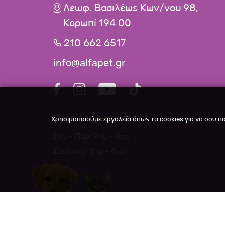
Λεωφ. Βασιλέως Κων/νου 98,
Κορωπί 194 00
210 662 6517
info@alfapet.gr
Ώρες λειτουργίας
Χρησιμοποιούμε εργαλεία όπως τα cookies για να σου π
Δευ - Παρ: 9πμ - 9μμ
Σάββατο: 9πμ - 8μμ