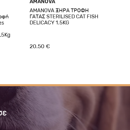
AMANOVA
AMA
AMANOVA ΞΗΡΑ ΤΡΟΦΗ
AMA
ροφή
ΓΑΤΑΣ STERILISED CAT FISH
ΓΑΤΑ
ες
DELICACY 1.5KG
DELI
1,5Kg
20.50 €
20.5
σε