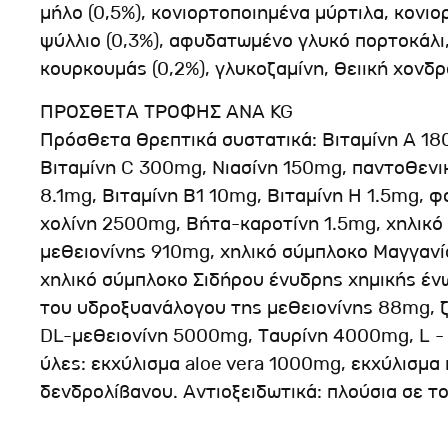
μήλο (0,5%), κονιορτοποιημένα μύρτιλα, κονιο
ψύλλιο (0,3%), αφυδατωμένο γλυκό πορτοκάλι
κουρκουμάς (0,2%), γλυκοζαμίνη, θειική χονδρ
ΠΡΟΣΘΕΤΑ ΤΡΟΦΗΣ ΑΝΑ KG
Πρόσθετα θρεπτικά συστατικά: Βιταμίνη Α 180
Βιταμίνη C 300mg, Νιασίνη 150mg, παντοθενι
8.1mg, Βιταμίνη Β1 10mg, Βιταμίνη H 1.5mg, φ
χολίνη 2500mg, Βήτα-καροτίνη 1.5mg, χηλικ
μεθειονίνης 910mg, χηλικό σύμπλοκο Μαγγαν
χηλικό σύμπλοκο Σιδήρου ένυδρης χημικής έν
του υδροξυανάλογου της μεθειονίνης 88mg, ζ
DL-μεθειονίνη 5000mg, Ταυρίνη 4000mg, L -
ύλες: εκχύλισμα aloe vera 1000mg, εκχύλισμα
δενδρολίβανου. Αντιοξειδωτικά: πλούσια σε 