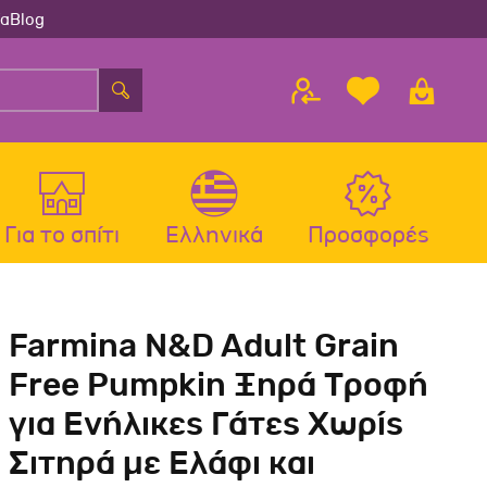
ία
Blog
Για το σπίτι
Ελληνικά
Προσφορές
λου
ς
Αξεσουάρ Σκύλου
Αξεσουάρ Γάτας
Farmina N&D Adult Grain
λου
Μπολ-Ταιστρες-Ποτίστρες Σκύλου
Μπολ-Ταιστρες-Ποτίστρες Γάτας
Free Pumpkin Ξηρά Τροφή
Περιλαίμια Σκύλου
Περιλαίμια-Σαμαράκια Γάτας
για Ενήλικες Γάτες Xωρίς
Σαμαράκια Σκύλου
Παιχνίδια Γάτας
Σιτηρά με Ελάφι και
Οδηγοί-Πτυσσόμενοι Οδηγοί
Ονυχοδρόμια Γάτας