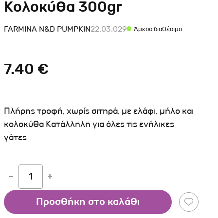
Κολοκύθα 300gr
Σκύλου
Γάτας
Ταυτότητες Γάτας
Αλυσίδες-Φίμωτρα Σκύλου
Οδηγοί Γάτας
FARMINA N&D PUMPKIN
22.03.029
Άμεσα διαθέσιμο
Παιχνίδια Σκύλου
ου
Ρουχαλάκια Σκύλου
7.40 €
Ταυτότητες Σκύλου
Κουδουνάκια Σκύλου
Εκπαίδευση Σκύλου
Πλήρης τροφή, χωρίς σιτηρά, με ελάφι, μήλο και
άτας
κολοκύθα Κατάλληλη για όλες τις ενήλικες
γάτες
υ
κύλου
1
λου
Προσθήκη στο καλάθι