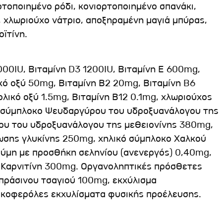
ρτοποιημένο ρόδι, κονιορτοποιημένο σπανάκι,
, χλωριούχο νάτριο, αποξηραμένη μαγιά μπύρας,
οϊτίνη.
00IU, Βιταμίνη D3 1200IU, Βιταμίνη Ε 600mg,
κό οξύ 50mg, Βιταμίνη Β2 20mg, Βιταμίνη B6
ολικό οξύ 1.5mg, Βιταμίνη Β12 0.1mg, χλωριούχος
ό σύμπλοκο Ψευδαργύρου του υδροξυανάλογου της
ίου του υδροξυανάλογου της μεθειονίνης 380mg,
ωσης γλυκίνης 250mg, χηλικό σύμπλοκο Χαλκού
ύμη με προσθήκη σεληνίου (ανενεργός) 0,40mg,
 Kαρνιτίνη 300mg. Οργανοληπτικές πρόσθετες
 πράσινου τσαγιού 100mg, εκχύλισμα
τοκοφερόλες εκχυλίσματα φυσικής προέλευσης.