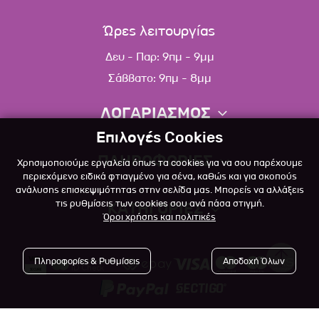
Ώρες λειτουργίας
Δευ - Παρ: 9πμ - 9μμ
Σάββατο: 9πμ - 8μμ
ΛΟΓΑΡΙΑΣΜΟΣ
Επιλογές Cookies
Πληροφορίες λογαριασμού
ΠΛΗΡΟΦΟΡΙΕΣ
Χρησιμοποιούμε εργαλεία όπως τα cookies για να σου παρέχουμε
Λίστα αγαπημένων
περιεχόμενο ειδικά φτιαγμένο για σένα, καθώς και για σκοπούς
ανάλυσης επισκεψιμότητας στην σελίδα μας. Μπορείς να αλλάξεις
Σχετικά
Πολιτική επιστροφών
τις ρυθμίσεις των cookies σου ανά πάσα στιγμή.
ΚΑΤΗΓΟΡΙΕΣ
Όροι χρήσης και πολιτικές
Επικοινωνία
Σκύλος
Blog
Πληροφορίες & Ρυθμίσεις
Αποδοχή Όλων
Γάτα
Όροι Χρήσης
Μικρό Ζώο
Πολιτική Απορρήτου