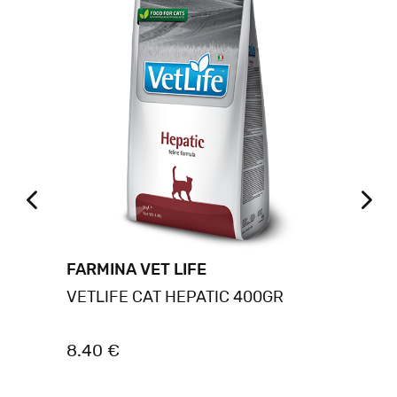
FARMINA VET LIFE
PU
ΚΗ
VETLIFE CAT HEPATIC 400GR
PU
HY
8.40 €
20