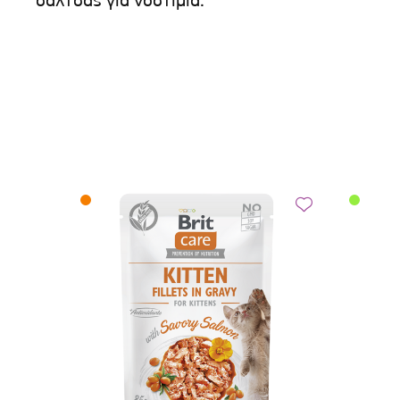
σάλτσας για νοστιμιά.