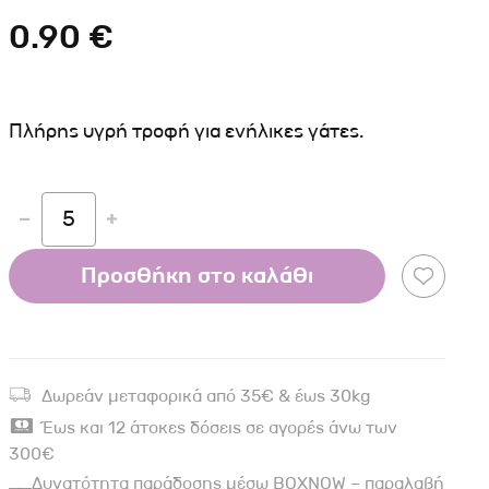
Σκύλου
Γάτας
Ταυτότητες Γάτας
0.90 €
Αλυσίδες-Φίμωτρα Σκύλου
Οδηγοί Γάτας
Παιχνίδια Σκύλου
ου
Ρουχαλάκια Σκύλου
Πλήρης υγρή τροφή για ενήλικες γάτες.
Ταυτότητες Σκύλου
Κουδουνάκια Σκύλου
5
Εκπαίδευση Σκύλου
άτας
Προσθήκη στο καλάθι
υ
κύλου
Δωρεάν μεταφορικά από 35€ & έως 30kg
λου
Έως και 12 άτοκες δόσεις σε αγορές άνω των
300€
Δυνατότητα παράδοσης μέσω BOXNOW – παραλαβή