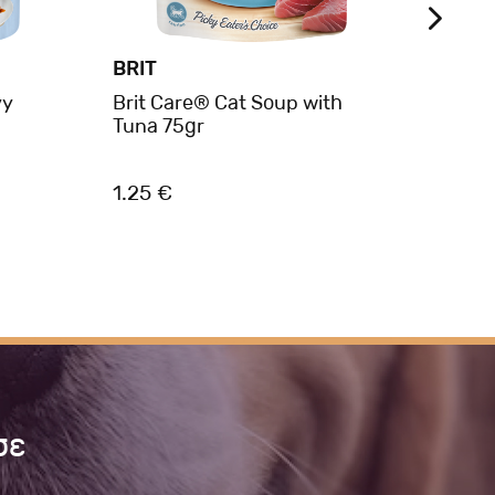
BRIT
CLUB
vy
Brit Care® Cat Soup with
CLUB
Tuna 75gr
Γάτας
Κοτό
1.25 €
0.75
σε