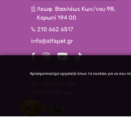
Λεωφ. Βασιλέως Κων/νου 98,
Κορωπί 194 00
210 662 6517
info@alfapet.gr
Ώρες λειτουργίας
Χρησιμοποιούμε εργαλεία όπως τα cookies για να σου π
Δευ - Παρ: 9πμ - 9μμ
Σάββατο: 9πμ - 8μμ