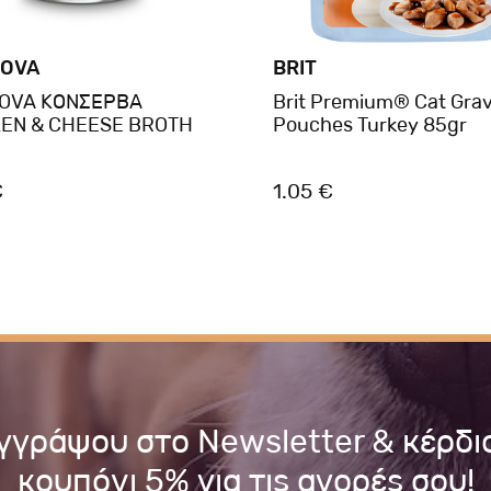
OVA
BRIT
OVA ΚΟΝΣΕΡΒΑ
Brit Premium® Cat Gra
EN & CHEESE BROTH
Pouches Turkey 85gr
€
1.05 €
γγράψου στο Newsletter & κέρδι
κουπόνι 5% για τις αγορές σου!