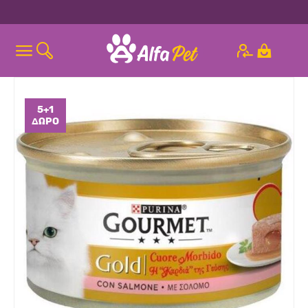
5+1
ΔΏΡΟ