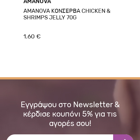
AMANOVA
BR
AMANOVA ΚΟΝΣΕΡΒΑ CHICKEN &
Br
SHRIMPS JELLY 70G
Ki
1.60 €
1.
Εγγράψου στο Newsletter &
κέρδισε κουπόνι 5% για τις
αγορές σου!