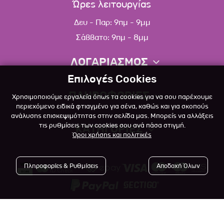
Ώρες λειτουργίας
Δευ - Παρ: 9πμ - 9μμ
Σάββατο: 9πμ - 8μμ
ΛΟΓΑΡΙΑΣΜΟΣ
Επιλογές Cookies
Πληροφορίες λογαριασμού
ΠΛΗΡΟΦΟΡΙΕΣ
Χρησιμοποιούμε εργαλεία όπως τα cookies για να σου παρέχουμε
Λίστα αγαπημένων
περιεχόμενο ειδικά φτιαγμένο για σένα, καθώς και για σκοπούς
ανάλυσης επισκεψιμότητας στην σελίδα μας. Μπορείς να αλλάξεις
Σχετικά
Πολιτική επιστροφών
τις ρυθμίσεις των cookies σου ανά πάσα στιγμή.
ΚΑΤΗΓΟΡΙΕΣ
Όροι χρήσης και πολιτικές
Επικοινωνία
Σκύλος
Blog
Πληροφορίες & Ρυθμίσεις
Αποδοχή Όλων
Γάτα
Όροι Χρήσης
Μικρό Ζώο
Πολιτική Απορρήτου
Πτηνό
Copyright © 2023
-2026 Αlfapet.gr |
Τρόποι Πληρωμής