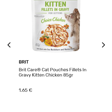
BRIT
BR
Brit Care® Cat Pouches Fillets In
Br
Gravy Kitten Chicken 85gr
Fa
1.65 €
10