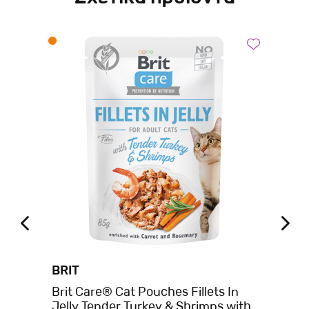
BRIT
CA
s
Brit Care® Cat Pouches Fillets In
Ca
Jelly Tender Turkey & Shrimps with
en