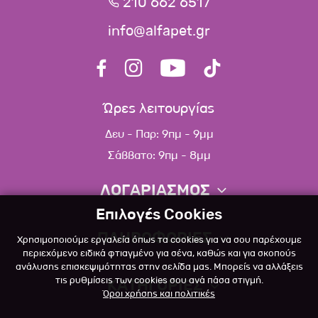
210 662 6517
info@alfapet.gr
Ώρες λειτουργίας
Δευ - Παρ: 9πμ - 9μμ
Σάββατο: 9πμ - 8μμ
ΛΟΓΑΡΙΑΣΜΟΣ
Επιλογές Cookies
Πληροφορίες λογαριασμού
ΠΛΗΡΟΦΟΡΙΕΣ
Χρησιμοποιούμε εργαλεία όπως τα cookies για να σου παρέχουμε
Λίστα αγαπημένων
περιεχόμενο ειδικά φτιαγμένο για σένα, καθώς και για σκοπούς
ανάλυσης επισκεψιμότητας στην σελίδα μας. Μπορείς να αλλάξεις
Σχετικά
Πολιτική επιστροφών
τις ρυθμίσεις των cookies σου ανά πάσα στιγμή.
ΚΑΤΗΓΟΡΙΕΣ
Όροι χρήσης και πολιτικές
Επικοινωνία