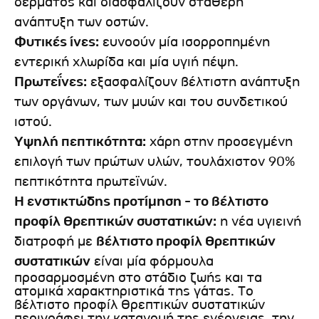
δέρματος και διασφαλίζουν σταθερή
ανάπτυξη των οστών.
Φυτικές ίνες:
ευνοούν μία ισορροπημένη
εντερική χλωρίδα και μία υγιή πέψη.
Πρωτεΐνες:
εξασφαλίζουν βέλτιστη ανάπτυξη
των οργάνων, των μυών και του συνδετικού
ιστού.
Υψηλή πεπτικότητα:
χάρη στην προσεγμένη
επιλογή των πρώτων υλών, τουλάχιστον 90%
πεπτικότητα πρωτεϊνών.
Η ενστικτώδης προτίμηση - το βέλτιστο
προφίλ θρεπτικών συστατικών:
η νέα υγιεινή
διατροφή με
βέλτιστο προφίλ θρεπτικών
συστατικών
είναι μία φόρμουλα
προσαρμοσμένη στο στάδιο ζωής και τα
ατομικά χαρακτηριστικά της γάτας. Το
βέλτιστο προφίλ θρεπτικών συστατικών
περιγράφει την κατανομή της ενέργειας, την