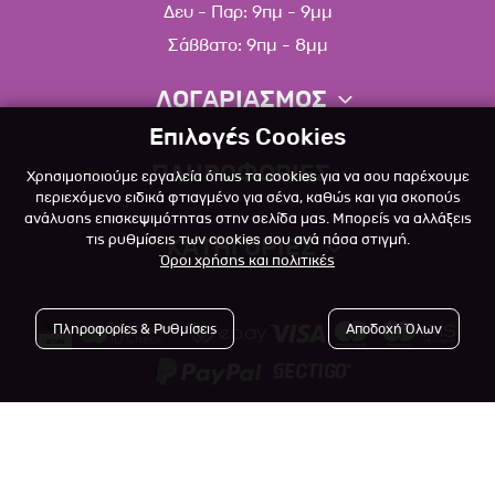
Δευ - Παρ: 9πμ - 9μμ
Σάββατο: 9πμ - 8μμ
ΛΟΓΑΡΙΑΣΜΟΣ
Επιλογές Cookies
Πληροφορίες λογαριασμού
ΠΛΗΡΟΦΟΡΙΕΣ
Χρησιμοποιούμε εργαλεία όπως τα cookies για να σου παρέχουμε
Λίστα αγαπημένων
περιεχόμενο ειδικά φτιαγμένο για σένα, καθώς και για σκοπούς
ανάλυσης επισκεψιμότητας στην σελίδα μας. Μπορείς να αλλάξεις
Σχετικά
Πολιτική επιστροφών
τις ρυθμίσεις των cookies σου ανά πάσα στιγμή.
ΚΑΤΗΓΟΡΙΕΣ
Όροι χρήσης και πολιτικές
Επικοινωνία
Σκύλος
Blog
Πληροφορίες & Ρυθμίσεις
Αποδοχή Όλων
Γάτα
Όροι Χρήσης
Μικρό Ζώο
Πολιτική Απορρήτου
Πτηνό
Copyright © 2023
-2026 Αlfapet.gr |
Τρόποι Πληρωμής
All rights reserved.
Ψάρι
Τρόποι Αποστολής

Powered by
Developed with
