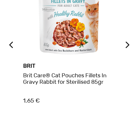
BRIT
PU
es
Brit Care® Cat Pouches Fillets In
CA
Gravy Rabbit for Sterilised 85gr
CHOW
1.65 €
0.