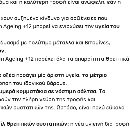
όμα και η καλύτερη τροφή είναι ανώφελη, εάν η
ρέχουν αυξημένο κίνδυνο για ασθένειες που
in Ageing +12 μπορεί να ενισχύσει την
υγεία του
δυασμό με πολύτιμα μέταλλα και βιταμίνες,
ν.
in Ageing +12 παρέχει όλα τα απαραίτητα θρεπτικά
 οξέα προάγει μία άριστη υγεία, το
μέτριο
ρηση του ιδανικού βάρους.
υμερά κομματάκια σε νόστιμη σάλτσα
. Τα
ρούν την πλήρη γεύση της τροφής και
κών συστατικών της. Ωστόσο, είναι πολύ εύκολα
φίλ θρεπτικών συστατικών:
η νέα υγιεινή διατροφή