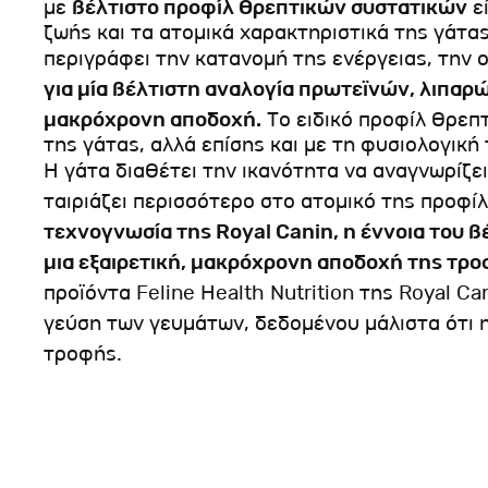
με
βέλτιστο προφίλ θρεπτικών συστατικών
ε
ζωής και τα ατομικά χαρακτηριστικά της γάτα
περιγράφει την κατανομή της ενέργειας, την 
για μία βέλτιστη αναλογία πρωτεϊνών, λιπαρ
μακρόχρονη αποδοχή.
Το ειδικό προφίλ θρεπτ
της γάτας, αλλά επίσης και με τη φυσιολογική
Η γάτα διαθέτει την ικανότητα να αναγνωρίζει
ταιριάζει περισσότερο στο ατομικό της προφί
τεχνογνωσία της Royal Canin, η έννοια του 
μια εξαιρετική, μακρόχρονη αποδοχή της τρο
προϊόντα Feline Health Nutrition της Royal Ca
γεύση των γευμάτων, δεδομένου μάλιστα ότι η
τροφής.