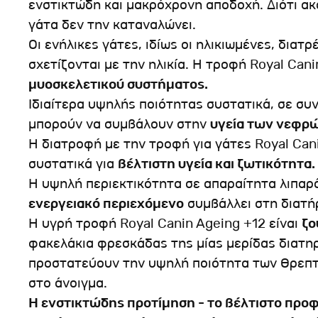
ενστικτώδη και μακρόχρονη αποδοχή. Διότι ακ
γάτα δεν την καταναλώνει.
Οι ενήλικες γάτες, ιδίως οι ηλικιωμένες, διατ
σχετίζονται με την ηλικία. Η τροφή Royal Can
μυοσκελετικού συστήματος.
Ιδιαίτερα υψηλής ποιότητας συστατικά, σε συν
μπορούν να συμβάλουν στην
υγεία των νεφρώ
Η διατροφή με την τροφή για γάτες Royal Can
συστατικά για
βέλτιστη υγεία και ζωτικότητα.
Η υψηλή περιεκτικότητα σε απαραίτητα λιπαρά
ενεργειακό περιεχόμενο
συμβάλλει στη διατή
Η υγρή τροφή Royal Canin Ageing +12 είναι
ζο
φακελάκια φρεσκάδας της μίας μερίδας διατη
προστατεύουν την υψηλή ποιότητα των θρεπτι
στο άνοιγμα.
Η ενστικτώδης προτίμηση - το βέλτιστο προ