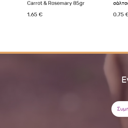
Carrot & Rosemary 85gr
σάλτσ
1.65 €
0.75 
Ε