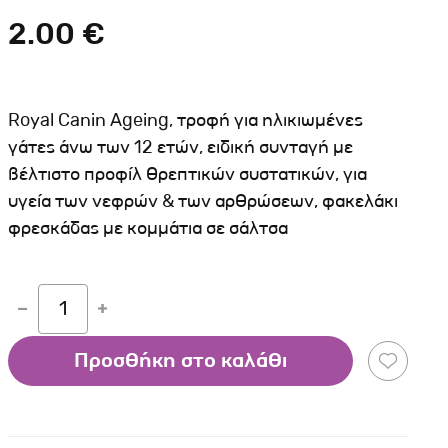
Σκύλου
Γάτας
Ταυτότητες Γάτας
2.00 €
Αλυσίδες-Φίμωτρα Σκύλου
Οδηγοί Γάτας
Παιχνίδια Σκύλου
ου
Ρουχαλάκια Σκύλου
Royal Canin Ageing, τροφή για ηλικιωμένες
Ταυτότητες Σκύλου
γάτες άνω των 12 ετών, ειδική συνταγή με
βέλτιστο προφίλ θρεπτικών συστατικών, για
Κουδουνάκια Σκύλου
υγεία των νεφρών & των αρθρώσεων, φακελάκι
Εκπαίδευση Σκύλου
φρεσκάδας με κομμάτια σε σάλτσα
άτας
υ
1
κύλου
Προσθήκη στο καλάθι
λου