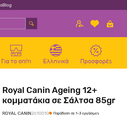
ία
Blog
Για το σπίτι
Ελληνικά
Προσφορές
λου
ς
Αξεσουάρ Σκύλου
Αξεσουάρ Γάτας
Royal Canin Ageing 12+
λου
Μπολ-Ταιστρες-Ποτίστρες Σκύλου
Μπολ-Ταιστρες-Ποτίστρες Γάτας
κομματάκια σε Σάλτσα 85gr
Περιλαίμια Σκύλου
Περιλαίμια-Σαμαράκια Γάτας
Σαμαράκια Σκύλου
Παιχνίδια Γάτας
ROYAL CANIN
2610010
Παράδοση σε 1-3 εργάσιμες
Οδηγοί-Πτυσσόμενοι Οδηγοί
Ονυχοδρόμια Γάτας