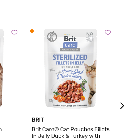
BRIT
CLUB
h
Brit Care® Cat Pouches Fillets
CLUB
In Jelly Duck & Turkey with
Γάτας