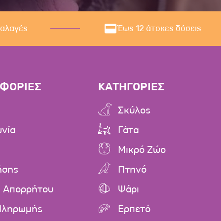
ναλαγές
Έως 12 άτοκες δόσεις
ΦΟΡΙΕΣ
ΚΑΤΗΓΟΡΙΕΣ
Σκύλος
ωνία
Γάτα
Μικρό Ζώο
ήσης
Πτηνό
ή Απορρήτου
Ψάρι
Πληρωμής
Ερπετό