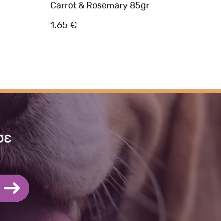
Carrot & Rosemary 85gr
100g
1.65 €
0.75
σε