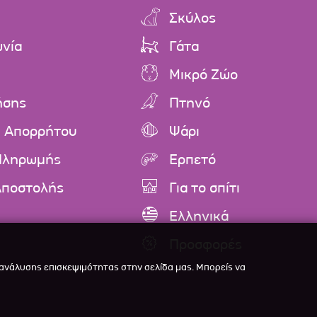
Σκύλος
ωνία
Γάτα
Μικρό Ζώο
ήσης
Πτηνό
ή Απορρήτου
Ψάρι
Πληρωμής
Ερπετό
Αποστολής
Για το σπίτι
Ελληνικά
Προσφορές
 ανάλυσης επισκεψιμότητας στην σελίδα μας. Μπορείς να