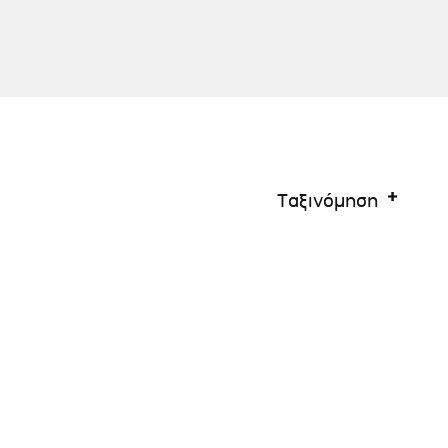
Σκύλου
Γάτας
Ταυτότητες Γάτας
Αλυσίδες-Φίμωτρα Σκύλου
Οδηγοί Γάτας
Παιχνίδια Σκύλου
ου
Ρουχαλάκια Σκύλου
Ταυτότητες Σκύλου
Κουδουνάκια Σκύλου
Ταξινόμηση
Εκπαίδευση Σκύλου
άτας
υ
κύλου
λου