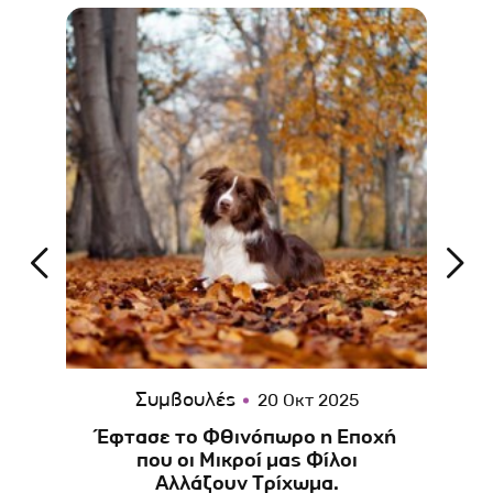
Συμβουλές
20 Οκτ 2025
ης
Έφτασε το Φθινόπωρο η Εποχή
Κ
ς
που οι Μικροί μας Φίλοι
Αλλάζουν Τρίχωμα.