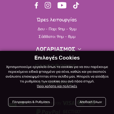
Ώρες λειτουργίας
Δευ - Παρ: 9πμ - 9μμ
Σάββατο: 9πμ - 8μμ
ΛΟΓΑΡΙΑΣΜΟΣ
Επιλογές Cookies
Πληροφορίες λογαριασμού
ΠΛΗΡΟΦΟΡΙΕΣ
Χρησιμοποιούμε εργαλεία όπως τα cookies για να σου παρέχουμε
Λίστα αγαπημένων
περιεχόμενο ειδικά φτιαγμένο για σένα, καθώς και για σκοπούς
ανάλυσης επισκεψιμότητας στην σελίδα μας. Μπορείς να αλλάξεις
Σχετικά
Πολιτική επιστροφών
τις ρυθμίσεις των cookies σου ανά πάσα στιγμή.
ΚΑΤΗΓΟΡΙΕΣ
Όροι χρήσης και πολιτικές
Επικοινωνία
Σκύλος
Blog
Πληροφορίες & Ρυθμίσεις
Αποδοχή Όλων
Γάτα
Όροι Χρήσης