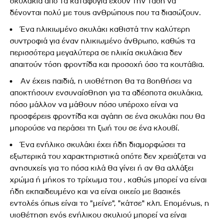
σκυλάκια από τα καταφύγια έχουν την τάση να
δένονται πολύ με τους ανθρώπους που τα διασώζουν.
Ένα ηλικιωμένο σκυλάκι καθιστά την καλύτερη
συντροφιά για έναν ηλικιωμένο άνθρωπο, καθώς τα
περισσότερα μεγαλύτερα σε ηλικία σκυλάκια δεν
απαιτούν τόση φροντίδα και προσοχή όσο τα κουτάβια.
Αν έχεις παιδιά, η υιοθέτηση θα τα βοηθήσει να
αποκτήσουν ενσυναίσθηση για τα αδέσποτα σκυλάκια,
πόσο μάλλον να μάθουν πόσο υπέροχο είναι να
προσφέρεις φροντίδα και αγάπη σε ένα σκυλάκι που θα
μπορούσε να περάσει τη ζωή του σε ένα κλουβί.
Ένα ενήλικο σκυλάκι έχει ήδη διαμορφώσει τα
εξωτερικά του χαρακτηριστικά οπότε δεν χρειάζεται να
ανησυχείς για το πόσα κιλά θα γίνει ή αν θα αλλάξει
χρώμα ή μήκος το τρίχωμα του , καθώς μπορεί να είναι
ήδη εκπαιδευμένο και να είναι οικείο με βασικές
εντολές όπως είναι το "μείνε", "κάτσε" κλπ. Επομένως, η
υιοθέτηση ενός ενήλικου σκυλιού μπορεί να είναι