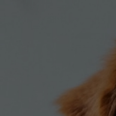
Σκύλου
Γάτας
Ταυτότητες Γάτας
Αλυσίδες-Φίμωτρα Σκύλου
Οδηγοί Γάτας
Παιχνίδια Σκύλου
ου
Ρουχαλάκια Σκύλου
Ταυτότητες Σκύλου
Κουδουνάκια Σκύλου
Εκπαίδευση Σκύλου
άτας
υ
κύλου
λου