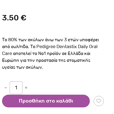
Σκύλου
Γάτας
Ταυτότητες Γάτας
Αλυσίδες-Φίμωτρα Σκύλου
Οδηγοί Γάτας
3.50 €
Παιχνίδια Σκύλου
ου
Ρουχαλάκια Σκύλου
Ταυτότητες Σκύλου
Το 80% των σκύλων άνω των 3 ετών υποφέρει
Κουδουνάκια Σκύλου
από ουλίτιδα. Το Pedigree Dentastix Daily Oral
Care αποτελεί το Νο1 προϊόν σε Ελλάδα και
Εκπαίδευση Σκύλου
Ευρώπη για την προστασία της στοματικής
άτας
υγείας των σκύλων.
υ
κύλου
1
λου
Προσθήκη στο καλάθι