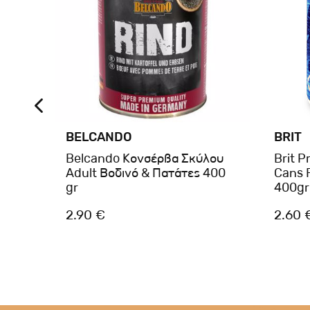
BELCANDO
BRIT
λου
Belcando Κονσέρβα Σκύλου
Brit 
 Αυγό
Adult Βοδινό & Πατάτες 400
Cans F
gr
400gr
2.90 €
2.60 