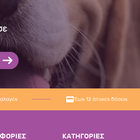
σε
ναλαγές
Έως 12 άτοκες δόσεις
ΦΟΡΙΕΣ
ΚΑΤΗΓΟΡΙΕΣ