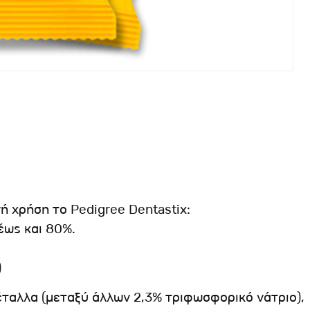
ή χρήση το Pedigree Dentastix:
έως και 80%.
)
έταλλα (μεταξύ άλλων 2,3% τριφωσφορικό νάτριο),