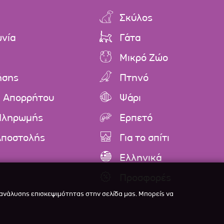
Σκύλος
ωνία
Γάτα
Μικρό Ζώο
ήσης
Πτηνό
ή Απορρήτου
Ψάρι
Πληρωμής
Ερπετό
Αποστολής
Για το σπίτι
Ελληνικά
Προσφορές
 ανάλυσης επισκεψιμότητας στην σελίδα μας. Μπορείς να