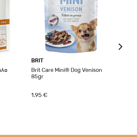
BRIT
BRIT
υλο
Brit Care Mini® Dog Venison
Brit
85gr
Cans
800g
1.95 €
4.10