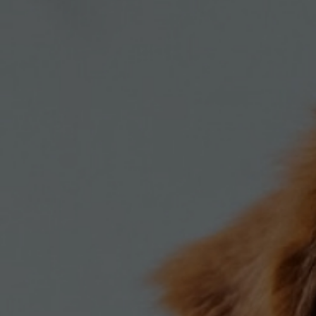
Σκύλου
Γάτας
Ταυτότητες Γάτας
Αλυσίδες-Φίμωτρα Σκύλου
Οδηγοί Γάτας
Παιχνίδια Σκύλου
ου
Ρουχαλάκια Σκύλου
Ταυτότητες Σκύλου
Κουδουνάκια Σκύλου
Εκπαίδευση Σκύλου
άτας
υ
κύλου
λου