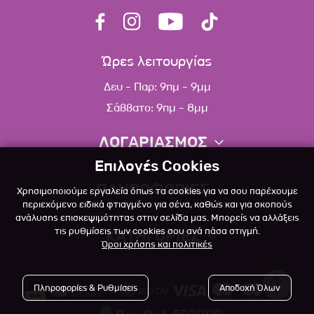
Ώρες λειτουργίας
Δευ - Παρ: 9πμ - 9μμ
Σάββατο: 9πμ - 8μμ
ΛΟΓΑΡΙΑΣΜΟΣ
Επιλογές Cookies
Πληροφορίες λογαριασμού
ΠΛΗΡΟΦΟΡΙΕΣ
Χρησιμοποιούμε εργαλεία όπως τα cookies για να σου παρέχουμε
Λίστα αγαπημένων
περιεχόμενο ειδικά φτιαγμένο για σένα, καθώς και για σκοπούς
ανάλυσης επισκεψιμότητας στην σελίδα μας. Μπορείς να αλλάξεις
Σχετικά
Πολιτική επιστροφών
τις ρυθμίσεις των cookies σου ανά πάσα στιγμή.
ΚΑΤΗΓΟΡΙΕΣ
Όροι χρήσης και πολιτικές
Επικοινωνία
Σκύλος
Blog
Πληροφορίες & Ρυθμίσεις
Αποδοχή Όλων
Γάτα
Όροι Χρήσης