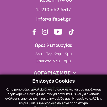
Κορωπί 194 00
210 662 6517
info@alfapet.gr
Ώρες λειτουργίας
Δευ - Παρ: 9πμ - 9μμ
Σάββατο: 9πμ - 8μμ
ΛΟΓΑΡΙΑΣΜΟΣ
Επιλογές Cookies
Πληροφορίες λογαριασμού
ΠΛΗΡΟΦΟΡΙΕΣ
Χρησιμοποιούμε εργαλεία όπως τα cookies για να σου παρέχουμε
Λίστα αγαπημένων
περιεχόμενο ειδικά φτιαγμένο για σένα, καθώς και για σκοπούς
ανάλυσης επισκεψιμότητας στην σελίδα μας. Μπορείς να αλλάξεις
Σχετικά
Πολιτική επιστροφών
τις ρυθμίσεις των cookies σου ανά πάσα στιγμή.
ΚΑΤΗΓΟΡΙΕΣ