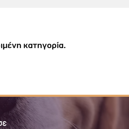
Σκύλου
Γάτας
Ταυτότητες Γάτας
Αλυσίδες-Φίμωτρα Σκύλου
Οδηγοί Γάτας
Παιχνίδια Σκύλου
ου
Ρουχαλάκια Σκύλου
Ταυτότητες Σκύλου
ιμένη κατηγορία.
Κουδουνάκια Σκύλου
Εκπαίδευση Σκύλου
άτας
υ
κύλου
λου
σε