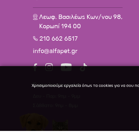
Λεωφ. Βασιλέως Κων/νου 98,
Κορωπί 194 00
210 662 6517
info@alfapet.gr
Ώρες λειτουργίας
Χρησιμοποιούμε εργαλεία όπως τα cookies για να σου π
Δευ - Παρ: 9πμ - 9μμ
Σάββατο: 9πμ - 8μμ