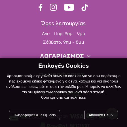
Ώρες λειτουργίας
Δευ - Παρ: 9πμ - 9μμ
Σάββατο: 9πμ - 8μμ
ΛΟΓΑΡΙΑΣΜΟΣ
Επιλογές Cookies
Πληροφορίες λογαριασμού
ΠΛΗΡΟΦΟΡΙΕΣ
Χρησιμοποιούμε εργαλεία όπως τα cookies για να σου παρέχουμε
Λίστα αγαπημένων
περιεχόμενο ειδικά φτιαγμένο για σένα, καθώς και για σκοπούς
ανάλυσης επισκεψιμότητας στην σελίδα μας. Μπορείς να αλλάξεις
Σχετικά
Πολιτική επιστροφών
τις ρυθμίσεις των cookies σου ανά πάσα στιγμή.
ΚΑΤΗΓΟΡΙΕΣ
Όροι χρήσης και πολιτικές
Επικοινωνία
Σκύλος
Blog
Πληροφορίες & Ρυθμίσεις
Αποδοχή Όλων
Γάτα
Όροι Χρήσης