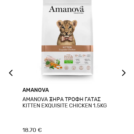
AMANOVA
A
AMANOVA ΞΗΡΑ ΤΡΟΦΗ ΓΑΤΑΣ
AM
ή
KITTEN EXQUISITE CHICKEN 1.5KG
AD
ρες
18.70 €
18