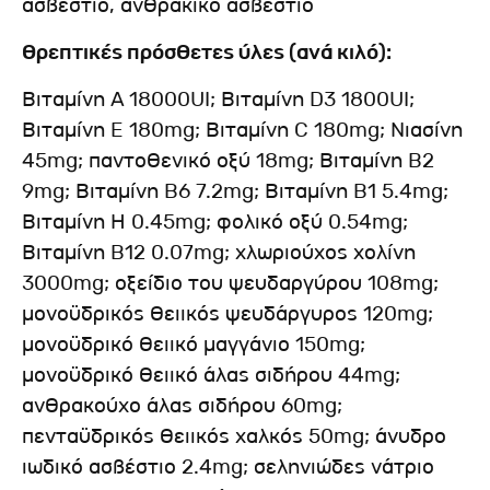
ασβέστιο, ανθρακικό ασβέστιο
Θρεπτικές πρόσθετες ύλες (ανά κιλό):
Βιταμίνη A 18000UI; Βιταμίνη D3 1800UI;
Βιταμίνη E 180mg; Βιταμίνη C 180mg; Νιασίνη
45mg; παντοθενικό οξύ 18mg; Βιταμίνη B2
9mg; Βιταμίνη B6 7.2mg; Βιταμίνη B1 5.4mg;
Βιταμίνη H 0.45mg; φολικό οξύ 0.54mg;
Βιταμίνη B12 0.07mg; χλωριούχος χολίνη
3000mg; οξείδιο του ψευδαργύρου 108mg;
μονοϋδρικός θειικός ψευδάργυρος 120mg;
μονοϋδρικό θειικό μαγγάνιο 150mg;
μονοϋδρικό θειικό άλας σιδήρου 44mg;
ανθρακούχο άλας σιδήρου 60mg;
πενταϋδρικός θειικός χαλκός 50mg; άνυδρο
ιωδικό ασβέστιο 2.4mg; σεληνιώδες νάτριο