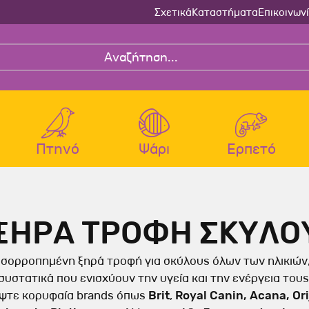
Σχετικά
Καταστήματα
Επικοινων
Πτηνό
Ψάρι
Ερπετό
 Σκύλου
τας
Ψαριού
Μεταφορά - Διαμονή Σκύ
Μεταφορά - Διαμονή Γάτα
Υγιεινή Ψαριού
ΞΗΡΑ ΤΡΟΦΗ ΣΚΥΛΟ
κπαίδευσης -
λτρα-Θερμοστάτες
Κρεββατάκια-Μαξιλάρες Σκύ
Τσάντες Μεταφοράς Γάτας
ης Σκύλου
Τουαλέτες - Φτυαράκια Γάτας
Τσάντες Μεταφοράς Σκύλου
Κλουβιά Μεταφοράς Γάτας
ισορροπημένη ξηρά τροφή για σκύλους όλων των ηλικιών,
χουδιές Απασχόλησης -
Διακοσμητικά Ενυδρείου
 Καθαρισμού Γάτας
Κλουβιά Μεταφοράς Σκύλου
Σπιτάκια Γάτας
συστατικά που ενισχύουν την υγεία και την ενέργεια τους
 Σκύλου
ψτε κορυφαία brands όπως
Brit
,
Royal Canin, Acana, Or
ιεινής-Φίλτρα Γάτας
Σπιτάκια Σκύλου
Πατάκια-Κουβέρτες Γάτας