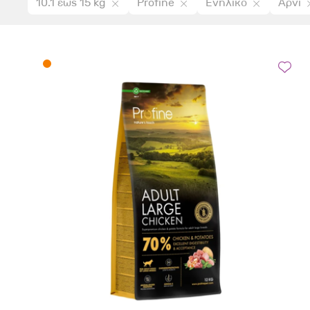
10.1 έως 15 kg
Profine
Ενήλικο
Αρνί