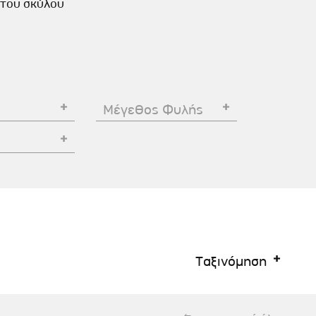
η του σκύλου
Σκύλου
Γάτας
Ταυτότητες Γάτας
Αλυσίδες-Φίμωτρα Σκύλου
Οδηγοί Γάτας
Παιχνίδια Σκύλου
ου
Ρουχαλάκια Σκύλου
Ταυτότητες Σκύλου
Μέγεθος Φυλής
Κουδουνάκια Σκύλου
Εκπαίδευση Σκύλου
άτας
υ
κύλου
Ταξινόμηση
λου